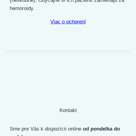
(neškodné). Obyčajne si ich pacienti zamieňajú za
hemoroidy.
Viac o ochorení
Kontakt
Sme pre Vás k dispozícii online
od pondelka do