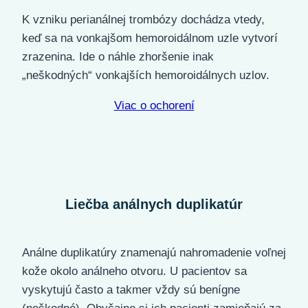
K vzniku perianálnej trombózy dochádza vtedy,
keď sa na vonkajšom hemoroidálnom uzle vytvorí
zrazenina. Ide o náhle zhoršenie inak
„neškodných“ vonkajších hemoroidálnych uzlov.
Viac o ochorení
Liečba análnych duplikatúr
Análne duplikatúry znamenajú nahromadenie voľnej
kože okolo análneho otvoru. U pacientov sa
vyskytujú často a takmer vždy sú benígne