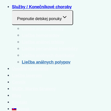
Služby / Konečníkové choroby
Prepnutie detskej ponuky
Liečba análnej fistuly
Liečba hemoroidov
Liečba análnej trhliny
Liečba perianálnej trombózy
Liečba análnych duplikatúr
Liečba análnych polypov
Úvodné vyšetrenie
Liečba laserom
Cenník
MUDr. Martin Stratený
Blog
Kontakt
Slovak